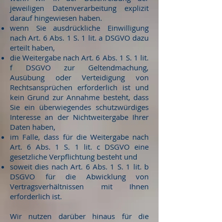
jeweiligen Datenverarbeitung explizit
darauf hingewiesen haben.
wenn Sie ausdrückliche Einwilligung
nach Art. 6 Abs. 1 S. 1 lit. a DSGVO dazu
erteilt haben,
die Weitergabe nach Art. 6 Abs. 1 S. 1 lit.
f DSGVO zur Geltendmachung,
Ausübung oder Verteidigung von
Rechtsansprüchen erforderlich ist und
kein Grund zur Annahme besteht, dass
Sie ein überwiegendes schutzwürdiges
Interesse an der
Nichtweitergabe Ihrer
Daten haben,
im Falle, dass für die Weitergabe nach
Art. 6 Abs. 1 S. 1 lit. c DSGVO eine
gesetzliche Verpflichtung besteht und
soweit dies nach Art. 6 Abs. 1 S. 1 lit. b
DSGVO für die Abwicklung von
Vertragsverhältnissen mit Ihnen
erforderlich ist.
Wir nutzen darüber hinaus für die