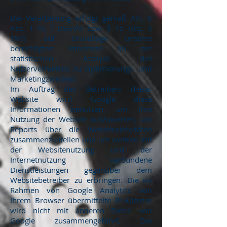
Die Verarbeitung erfolgt gemäß Art. 6
Abs. 1 lit. f DSGVO bzw. § 15 Abs. 3
TMG auf Grundlage unseres
berechtigten Interesses an der
statistischen Analyse des
Nutzerverhaltens zu Optimierungs- und
Marketingzwecken.
Im Auftrag des Betreibers dieser
Website wird Google diese
Informationen benutzen, um Ihre
Nutzung der Website auszuwerten, um
Reports über die Websiteaktivitäten
zusammenzustellen und um weitere mit
der Websitenutzung und der
Internetnutzung verbundene
Dienstleistungen gegenüber dem
Websitebetreiber zu erbringen. Die im
Rahmen von Google Analytics von
Ihrem Browser übermittelte IP-Adresse
wird nicht mit anderen Daten von
Google zusammengeführt. Die