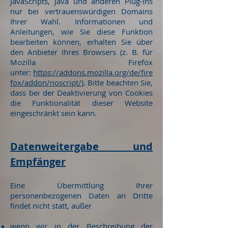
JavaScripts, Java und anderen Plug-ins
nur bei vertrauenswürdigen Domains
Ihrer Wahl. Informationen und
Anleitungen, wie Sie diese Funktion
bearbeiten können, erhalten Sie über
den Anbieter Ihres Browsers (z. B. für
Mozilla Firefox
unter:
https://addons.mozilla.org/de/fire
fox/addon/noscript/
). Bitte beachten Sie,
dass bei der Deaktivierung von Cookies
die Funktionalität dieser Website
eingeschränkt sein kann.
Datenweitergabe und
Empfänger
Eine Übermittlung Ihrer
personenbezogenen Daten an Dritte
findet nicht statt, außer
wenn wir in der Beschreibung der