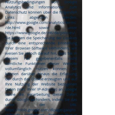
Nutzungsbedingungen von Google
Analytics und Informationen zum
Datenschutz können über die folgenden
Links abgerufen werden:
http://www.google.com/analytics/terms
/de.html
sowie unter
https://www.google.de/intl/de/policies/.
Sie können die Speicherung der Cookies
durch eine entsprechende Einstellung
Ihrer Browser-Software verhindern; wir
weisen Sie jedoch darauf hin, dass Sie in
diesem Fall gegebenenfalls nicht
sämtliche Funktionen dieser Website
vollumfänglich nutzen können. Sie
können darüber hinaus die Erfassung
der durch das Cookie erzeugten und auf
Ihre Nutzung der Website bezogenen
Daten (inkl. Ihrer IP-Adresse) an Google
sowie die Verarbeitung dieser Daten
durch Google verhindern, indem Sie das
unter der URL
https://tools.google.com/dlpage/gaopto
ut?hl=de
verfügbare Browser-Plug-in