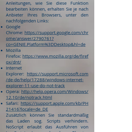
Anleitungen, wie Sie diese Funktion
bearbeiten können, erhalten Sie je nach
Anbieter Ihres Browsers, unter den
nachfolgenden Links:
Google
Chrome:
https://support.google.com/chr
ome/answer/2790761?
co=GENIE.Platform%3DDesktop&hl=de
Mozilla
Firefox:
https://www.mozilla.org/de/firef
ox/dnt/
Internet
Explorer:
https://support.microsoft.com
/de-de/help/17288/windows-internet-
explorer-11-use-do-not-track
Opera:
http://help.opera.com/Windows/
12.10/de/notrack.html
Safari:
https://support.apple.com/kb/PH
21416?locale=de_DE
Zusätzlich können Sie standardmäßig
das Laden sog. Scripts verhindern.
NoScript erlaubt das Ausführen von