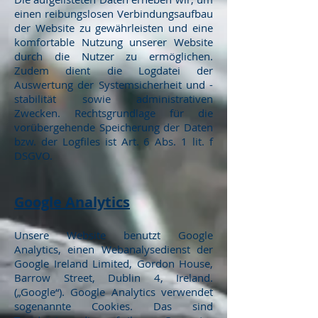
einen reibungslosen Verbindungsaufbau
der Website zu gewährleisten und eine
komfortable Nutzung unserer Website
durch die Nutzer zu ermöglichen.
Zudem dient die Logdatei der
Auswertung der Systemsicherheit und -
stabilität sowie administrativen
Zwecken. Rechtsgrundlage für die
vorübergehende Speicherung der Daten
bzw. der Logfiles ist Art. 6 Abs. 1 lit. f
DSGVO.
Google Analytics
Unsere Website benutzt Google
Analytics, einen Webanalysedienst der
Google Ireland Limited, Gordon House,
Barrow Street, Dublin 4, Ireland.
(„Google“). Google Analytics verwendet
sogenannte Cookies. Das sind