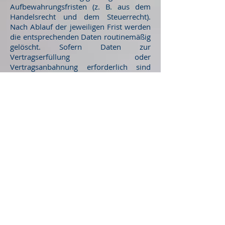
Aufbewahrungsfristen (z. B. aus dem
Handelsrecht und dem Steuerrecht).
Nach Ablauf der jeweiligen Frist werden
die entsprechenden Daten routinemäßig
gelöscht. Sofern Daten zur
Vertragserfüllung oder
Vertragsanbahnung erforderlich sind
oder unsererseits ein berechtigtes
Interesse an der Weiterspeicherung
besteht, werden die Daten gelöscht,
wenn Sie zu diesen Zwecken nicht mehr
erforderlich sind oder Sie von Ihrem
Widerrufs- oder Widerspruchsrecht
Gebrauch gemacht machen.
Ihre Rechte
Im Folgenden finden Sie Informationen
dazu, welche Betroffenenrechte das
geltende Datenschutzrecht Ihnen