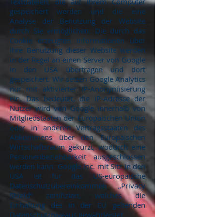
Textdateien, die auf Ihrem Computer
gespeichert werden und die eine
Analyse der Benutzung der Website
durch Sie ermöglichen. Die durch das
Cookie erzeugten Informationen über
Ihre Benutzung dieser Website werden
in der Regel an einen Server von Google
in den USA übertragen und dort
gespeichert. Wir setzen Google Analytics
nur mit aktivierter IP-Anonymisierung
ein. Das bedeutet, die IP-Adresse der
Nutzer wird von Google innerhalb von
Mitgliedstaaten der Europäischen Union
oder in anderen Vertragsstaaten des
Abkommens über den Europäischen
Wirtschaftsraum gekürzt, wodurch eine
Personenbeziehbarkeit ausgeschlossen
werden kann. Google Inc. mit Sitz in den
USA ist für das US-europäische
Datenschutzübereinkommen „Privacy
Shield“ zertifiziert, welches die
Einhaltung des in der EU geltenden
Datenschutzniveaus gewährleistet.