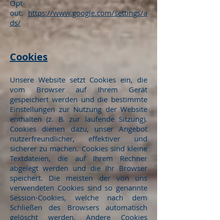
Opt-
out:
https://www.google.com/settings/a
ds/
Cookies
Unsere Website setzt Cookies ein, die
vom Browser auf Ihrem Gerät
gespeichert werden und die bestimmte
Einstellungen zur Nutzung der Website
enthalten (z. B. zur laufende Sitzung).
Cookies dienen dazu, unser Angebot
nutzerfreundlicher, effektiver und
sicherer zu machen. Cookies sind kleine
Textdateien, die auf Ihrem Rechner
abgelegt werden und die Ihr Browser
speichert. Die meisten der von uns
verwendeten Cookies sind so genannte
Session-Cookies, welche nach dem
Schließen des Browsers automatisch
gelöscht werden. Andere Cookies