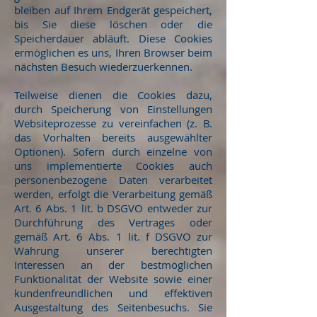
bleiben auf Ihrem Endgerät gespeichert,
bis Sie diese löschen oder die
Speicherdauer abläuft. Diese Cookies
ermöglichen es uns, Ihren Browser beim
nächsten Besuch wiederzuerkennen.
Teilweise dienen die Cookies dazu,
durch Speicherung von Einstellungen
Websiteprozesse zu vereinfachen (z. B.
das Vorhalten bereits ausgewählter
Optionen). Sofern durch einzelne von
uns implementierte Cookies auch
personenbezogene Daten verarbeitet
werden, erfolgt die Verarbeitung gemäß
Art. 6 Abs. 1 lit. b DSGVO entweder zur
Durchführung des Vertrages oder
gemäß Art. 6 Abs. 1 lit. f DSGVO zur
Wahrung unserer berechtigten
Interessen an der bestmöglichen
Funktionalität der Website sowie einer
kundenfreundlichen und effektiven
Ausgestaltung des Seitenbesuchs. Sie