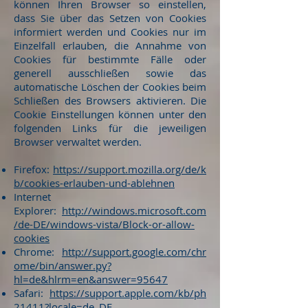
können Ihren Browser so einstellen,
dass Sie über das Setzen von Cookies
informiert werden und Cookies nur im
Einzelfall erlauben, die Annahme von
Cookies für bestimmte Fälle oder
generell ausschließen sowie das
automatische Löschen der Cookies beim
Schließen des Browsers aktivieren. Die
Cookie Einstellungen können unter den
folgenden Links für die jeweiligen
Browser verwaltet werden.
Firefox:
https://support.mozilla.org/de/k
b/cookies-erlauben-und-ablehnen
Internet
Explorer:
http://windows.microsoft.com
/de-DE/windows-vista/Block-or-allow-
cookies
Chrome:
http://support.google.com/chr
ome/bin/answer.py?
hl=de&hlrm=en&answer=95647
Safari:
https://support.apple.com/kb/ph
21411?locale=de_DE