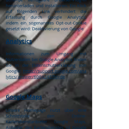
herunterladen und installieren. Ein Klick
auf folgenden Link verhindert die
Erfassung durch Google Analytics,
indem ein sogenanntes Opt-out-Cookie
gesetzt wird: Deaktivierung von Google
Analytics
Informationen zum Umgang mit
Nutzerdaten bei Google Analytics finden
Sie in der Datenschutzerklärung von
Google:
https://support.google.com/ana
lytics/answer/6004245?hl=de
Google Maps
Unsere Homepage nutzt über eine
Schnittstelle den Online-
Kartendienstanbieter Google Maps.
Anbieter des Kartendienstes ist Google